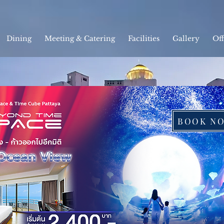
Dining
Meeting & Catering
Facilities
Gallery
Off
BOOK N