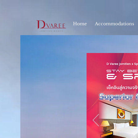
google-site-verification=qJhLqQEIDZ6wD9P48Nh1C_pPRrc-_TVD3zhMZwNaFEc
Home
Accommodations