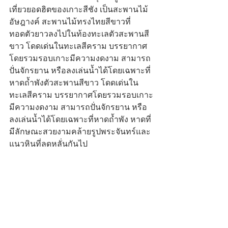
เที่ยวยอดฮิตของเกาะสีชัง เป็นสะพานไม้
อัษฎางค์ สะพานไม้ทรงไทยสีขาวที่
ทอดตัวยาวลงไปในท้องทะเลตัวสะพานสี
ขาว โดดเด่นในทะเลสีคราม บรรยากาศ
โดยรวมรอบเกาะมีความงดงาม สามารถ
ปั่นจักรยาน หรือลงเล่นน้ำได้โดยเฉพาะที่
หาดถ้ำพังตัวสะพานสีขาว โดดเด่นใน
ทะเลสีคราม บรรยากาศโดยรวมรอบเกาะ
มีความงดงาม สามารถปั่นจักรยาน หรือ
ลงเล่นน้ำได้โดยเฉพาะที่หาดถ้ำพัง หาดที่
มีลักษณะสวยงามคล้ายรูปพระจันทร์และ
แนวหินที่ลดหลั่นกันไป 