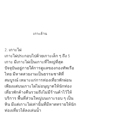
เกาะล้าน 
2. เกาะไผ่ 
เกาะไผ่ประกอบไปด้วยเกาะเล็ก ๆ ถึง 5 
เกาะ มีเกาะไผ่เป็นเกาะที่ใหญ่ที่สุด 
ปัจจุบันอยู่ภายใต้การดูแลของกองทัพเรือ
ไทย มีหาดสวยงามเป็นธรรมชาติที่
สมบูรณ์ เหมาะแก่การท่องเที่ยวพักผ่อน 
เพียงแต่บนเกาะไผ่ไม่อนุญาตให้นักท่อง
เที่ยวพักค้างคืนรวมถึงไม่มีร้านค้าไว้ให้
บริการ พื้นที่ส่วนใหญ่บนเกาะรอบ ๆ เป็น
หิน มีแต่เกาะไผ่เท่านั้นที่มีหาดทรายให้นัก
ท่องเที่ยวได้ลงเล่นน้ำ