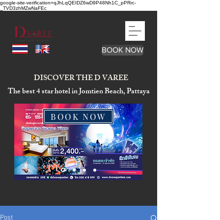
google-site-verification=qJhLqQEIDZ6wD9P48Nh1C_pPRrc-
_TVD3zhMZwNaFEc
BOOK NOW
DISCOVER THE D VAREE
The best 4 star hotel in Jomtien Beach, Pattaya
BOOK NOW
Post