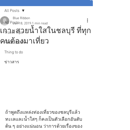
All Posts
Blue Ribbon
All Posts
Jun 18, 2019
1 min read
เกาะสวยน้ำใสในชลบุรี ที่ทุก
Travel Tips
คนต้องมาเที่ยว
FOOD PORN
Thing to do
ข่าวสาร
ถ้าพูดถึงแหล่งท่องเที่ยวของชลบุรีแล้ว 
ทะเลและน้ำใสๆ ก็คงเป็นตัวเลือกอันดับ
ต้น ๆ อย่างแน่นอน ว่าการด้วยเรื่องของ