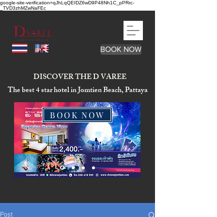
google-site-verification=qJhLqQEIDZ6wD9P48Nh1C_pPRrc-
_TVD3zhMZwNaFEc
BOOK NOW
DISCOVER THE D VAREE
The best 4 star hotel in Jomtien Beach, Pattaya
BOOK NOW
Post