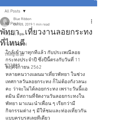
All Posts
Blue Ribbon
All Posts
Oct 28, 2019
1 min read
พัทยา...เที่ยวงานลอยกระทง
Travel Tips
ที่ไหนดี
FOOD PORN
ใกล้เข้ามาทุกทีแล้ว กับประเพณีลอย
Thing to do
กระทงประจำปี ซึ่งปีนี้ตรงกับวันที่ 11 
ข่าวสาร
พฤศจิกายน 2562 
หลายคนวางแผนมาเที่ยวพัทยา ในช่วง
เทศกาลวันลอยกระทง ก็ไม่ต้องกังวลนะ
คะ ว่าจะไม่ได้ลอยกระทง เพราะวันนี้แอ
ดมิน มีสถานที่จัดงานวันลอยกระทงใน
พัทยา มาแนะนำเพื่อน ๆ เรียกว่ามี
กิจกรรมต่าง ๆ มีให้ชมและท่องเที่ยวกัน
แบบครบรสเลยทีเดียว 