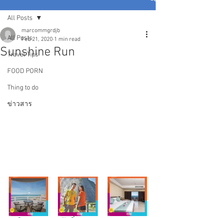
All Posts
marcommgrdjb
All Posts
Feb 21, 2020
1 min read
Sunshine Run
Travel Tips
FOOD PORN
Thing to do
ข่าวสาร