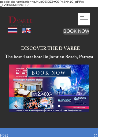
google-site-verification=qJhLqQEIDZ6wD9P48Nh1C_pPRrc-
_TVD3zhMZwNaFEc
BOOK NOW
DISCOVER THE D VAREE
The best 4 star hotel in Jomtien Beach, Pattaya
BOOK NOW
Post