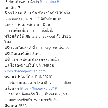
🏃พิเศษ! เฉพาะนักวิ่ง 
Sunshine Run
เท่านั้น!!🏃
ดี วารี จอมเทียน บีช พัทยาใจป๋าให้นักวิ่ง 
Sunshine Run 2020 ได้พักผ่อนแบบ
สบายๆ กับห้องพักราคาพิเศษ
🚩 เริ่มต้นเพียง 1,410.- 👍👍👍
พร้อมสิทธิพิเศษ late check-out ถึง บ่าย 2 
โมง
ฟรี! เวลคัมดริงค์ ที่ D.I.B Sky Bar ชั้น 38
ฟรี! อินเตอร์เน็ตไร้สาย
ฟรี! บริการฟิตเนสและสระว่ายน้ำ
🚩เมื่อจองผ่านเว็บไซต์โรงแรม 
www.dvareejomtien.com
พร้อมโปรโมโค้ด "
RUN2020
"
🚩หรือผ่านช่องทางไลน์ @dvareejomtien
หรือคลิก 
https://lin.ee/x8lpWfK
🚩จองเลย ตั้งแต่วันนี้ - 3 มีนาคม 2563
ระยะเวลาเข้าพัก 29 กุมภาพันธ์ - 3 
มีนาคม 2563