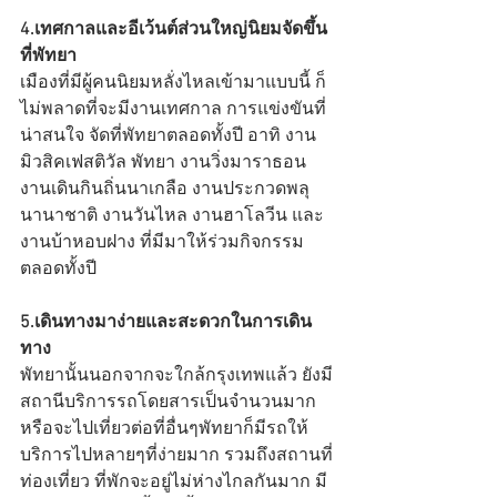
4.เทศกาลและอีเว้นต์ส่วนใหญ่นิยมจัดขึ้น
ที่พัทยา
เมืองที่มีผู้คนนิยมหลั่งไหลเข้ามาแบบนี้ ก็
ไม่พลาดที่จะมีงานเทศกาล การแข่งขันที่
น่าสนใจ จัดที่พัทยาตลอดทั้งปี อาทิ งาน
มิวสิคเฟสติวัล พัทยา งานวิ่งมาราธอน 
งานเดินกินถิ่นนาเกลือ งานประกวดพลุ
นานาชาติ งานวันไหล งานฮาโลวีน และ 
งานบ้าหอบฝาง ที่มีมาให้ร่วมกิจกรรม
ตลอดทั้งปี
5.เดินทางมาง่ายและสะดวกในการเดิน
ทาง
พัทยานั้นนอกจากจะใกล้กรุงเทพแล้ว ยังมี
สถานีบริการรถโดยสารเป็นจำนวนมาก 
หรือจะไปเที่ยวต่อที่อื่นๆพัทยาก็มีรถให้
บริการไปหลายๆที่ง่ายมาก รวมถึงสถานที่
ท่องเที่ยว ที่พักจะอยู่ไม่ห่างไกลกันมาก มี